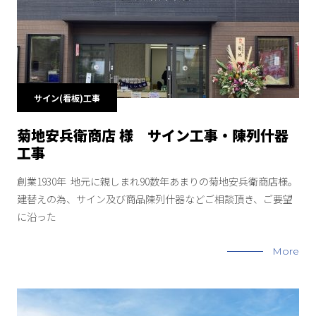
サイン(看板)工事
菊地安兵衛商店 様 サイン工事・陳列什器
工事
創業1930年 地元に親しまれ90数年あまりの菊地安兵衛商店様。
建替えの為、サイン及び商品陳列什器などご相談頂き、ご要望
に沿った
More