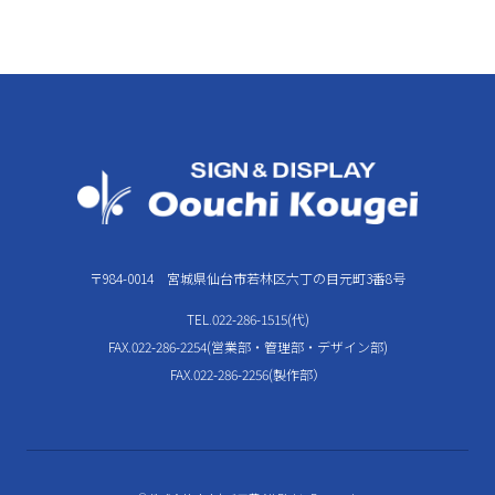
〒984-0014 宮城県仙台市若林区六丁の目元町3番8号
TEL.022-286-1515(代)
FAX.022-286-2254(営業部・管理部・デザイン部)
FAX.022-286-2256(製作部）