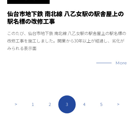
仙台市地下鉄 南北線 八乙女駅の駅舎屋上の
駅名標の改修工事
このたび、仙台市地下鉄 南北線 八乙女駅の駅舎屋上の駅名標の
改修工事を施工しました。開業から30年以上が経過し、劣化が
みられる表示面
More
>
1
2
3
4
5
>