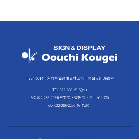
〒984-0014 宮城県仙台市若林区六丁の目元町3番8号
TEL.022-286-1515(代)
FAX.022-286-2254(営業部・管理部・デザイン部)
FAX.022-286-2256(製作部）