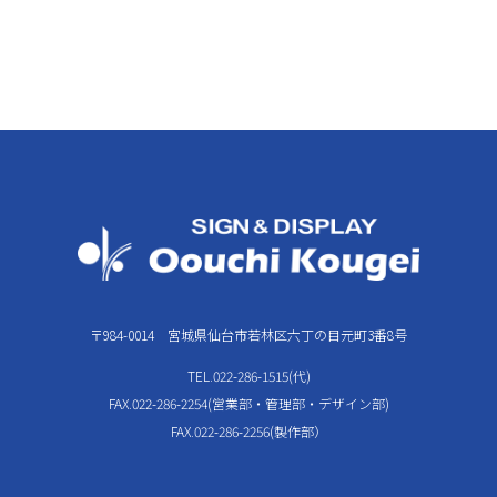
〒984-0014 宮城県仙台市若林区六丁の目元町3番8号
TEL.022-286-1515(代)
FAX.022-286-2254(営業部・管理部・デザイン部)
FAX.022-286-2256(製作部）