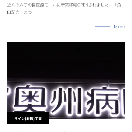
近くの六丁の目医療モールに新築移転OPENされました、「角
田記念 まつ
More
サイン(看板)工事