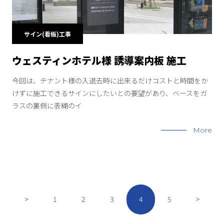
サイン(看板)工事
ウェスティンホテル様 誘導案内板 施工
今回は、テナント様の入退去時に出来るだけコストと時間をか
けずに施工できるサインにしたいとの要望があり、ベースをガ
ラスの裏側に表糊のイ
More
>
1
2
3
4
5
>