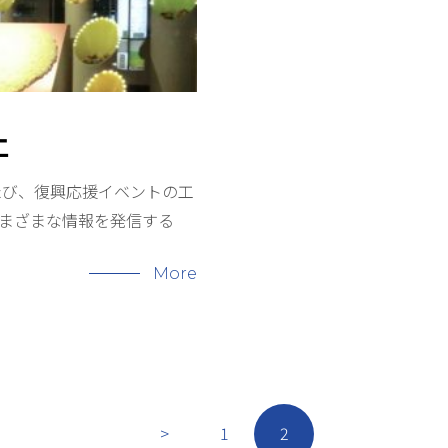
工
たび、復興応援イベントの工
さまざまな情報を発信する
More
>
1
2