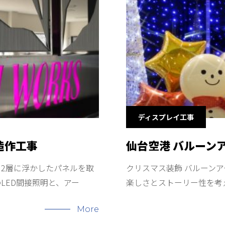
ディスプレイ工事
造作工事
仙台空港 バルーン
 2層に浮かしたパネルを取
クリスマス装飾 バルーン
LED間接照明と、アー
楽しさとストーリー性を考
More