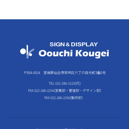
〒984-0014 宮城県仙台市若林区六丁の目元町3番8号
TEL.022-286-1515(代)
FAX.022-286-2254(営業部・管理部・デザイン部)
FAX.022-286-2256(製作部）