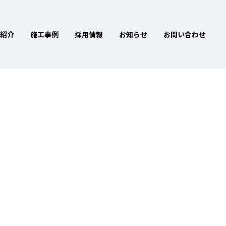
紹介
施工事例
採用情報
お知らせ
お問い合わせ
グ投稿とは異なります。まずは、サイト訪問者に対して自分のこ
サンゼルスに住み、ジャックという名前のかわいい犬を飼って
する当社では2,000名以上の社員が働いており、様々な形で地
ジを作成してください。それでは、お楽しみください !