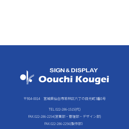
〒984-0014 宮城県仙台市若林区六丁の目元町3番8号
TEL.022-286-1515(代)
FAX.022-286-2254(営業部・管理部・デザイン部)
FAX.022-286-2256(製作部）